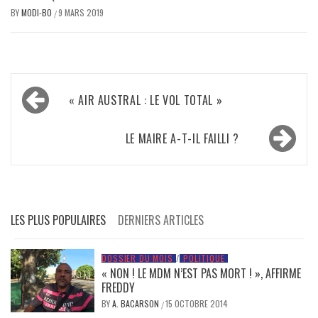
BY
MODI-BO
9 MARS 2019
/
Navigation
« AIR AUSTRAL : LE VOL TOTAL »
de
l’article
LE MAIRE A-T-IL FAILLI ?
LES PLUS POPULAIRES
DERNIERS ARTICLES
DOSSIER DU MOIS
/
POLITIQUE
« NON ! LE MDM N’EST PAS MORT ! », AFFIRME
FREDDY
BY
A. BACARSON
15 OCTOBRE 2014
/