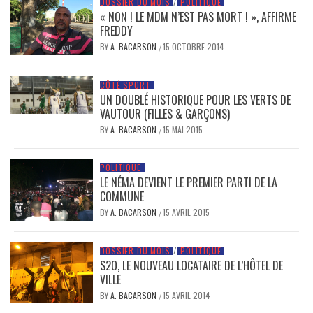
DOSSIER DU MOIS
/
POLITIQUE
« NON ! LE MDM N’EST PAS MORT ! », AFFIRME
FREDDY
BY
A. BACARSON
15 OCTOBRE 2014
/
CÔTÉ SPORT
UN DOUBLÉ HISTORIQUE POUR LES VERTS DE
VAUTOUR (FILLES & GARÇONS)
BY
A. BACARSON
15 MAI 2015
/
POLITIQUE
LE NÉMA DEVIENT LE PREMIER PARTI DE LA
COMMUNE
BY
A. BACARSON
15 AVRIL 2015
/
DOSSIER DU MOIS
/
POLITIQUE
S2O, LE NOUVEAU LOCATAIRE DE L’HÔTEL DE
VILLE
BY
A. BACARSON
15 AVRIL 2014
/