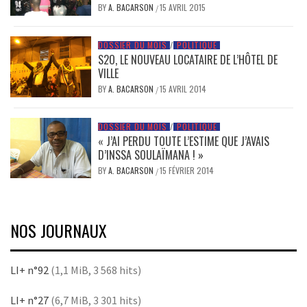
BY
A. BACARSON
15 AVRIL 2015
/
DOSSIER DU MOIS
/
POLITIQUE
S2O, LE NOUVEAU LOCATAIRE DE L’HÔTEL DE
VILLE
BY
A. BACARSON
15 AVRIL 2014
/
DOSSIER DU MOIS
/
POLITIQUE
« J’AI PERDU TOUTE L’ESTIME QUE J’AVAIS
D’INSSA SOULAÏMANA ! »
BY
A. BACARSON
15 FÉVRIER 2014
/
NOS JOURNAUX
LI+ n°92
(1,1 MiB, 3 568 hits)
LI+ n°27
(6,7 MiB, 3 301 hits)