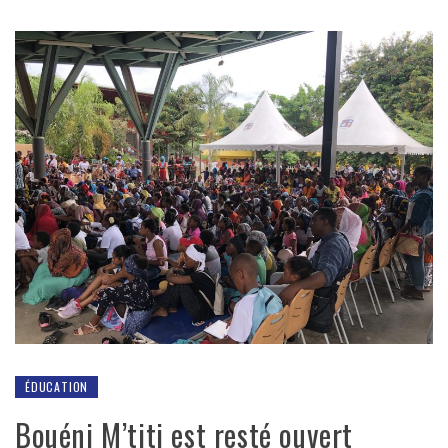
ÉDUCATION
Bouéni M’titi est resté ouvert