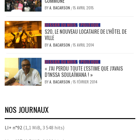
COMMUNE
BY
A. BACARSON
15 AVRIL 2015
/
DOSSIER DU MOIS
/
POLITIQUE
S2O, LE NOUVEAU LOCATAIRE DE L’HÔTEL DE
VILLE
BY
A. BACARSON
15 AVRIL 2014
/
DOSSIER DU MOIS
/
POLITIQUE
« J’AI PERDU TOUTE L’ESTIME QUE J’AVAIS
D’INSSA SOULAÏMANA ! »
BY
A. BACARSON
15 FÉVRIER 2014
/
NOS JOURNAUX
LI+ n°92
(1,1 MiB, 3 548 hits)