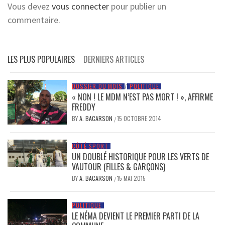
Vous devez
vous connecter
pour publier un
commentaire.
LES PLUS POPULAIRES
DERNIERS ARTICLES
DOSSIER DU MOIS
/
POLITIQUE
« NON ! LE MDM N’EST PAS MORT ! », AFFIRME
FREDDY
BY
A. BACARSON
15 OCTOBRE 2014
/
CÔTÉ SPORT
UN DOUBLÉ HISTORIQUE POUR LES VERTS DE
VAUTOUR (FILLES & GARÇONS)
BY
A. BACARSON
15 MAI 2015
/
POLITIQUE
LE NÉMA DEVIENT LE PREMIER PARTI DE LA