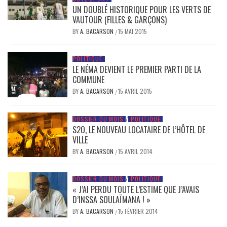
UN DOUBLÉ HISTORIQUE POUR LES VERTS DE
VAUTOUR (FILLES & GARÇONS)
BY
A. BACARSON
15 MAI 2015
/
POLITIQUE
LE NÉMA DEVIENT LE PREMIER PARTI DE LA
COMMUNE
BY
A. BACARSON
15 AVRIL 2015
/
DOSSIER DU MOIS
/
POLITIQUE
S2O, LE NOUVEAU LOCATAIRE DE L’HÔTEL DE
VILLE
BY
A. BACARSON
15 AVRIL 2014
/
DOSSIER DU MOIS
/
POLITIQUE
« J’AI PERDU TOUTE L’ESTIME QUE J’AVAIS
D’INSSA SOULAÏMANA ! »
BY
A. BACARSON
15 FÉVRIER 2014
/