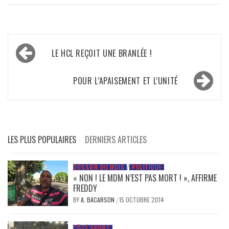
Navigation
LE HCL REÇOIT UNE BRANLÉE !
de
l’article
POUR L’APAISEMENT ET L’UNITÉ
LES PLUS POPULAIRES
DERNIERS ARTICLES
DOSSIER DU MOIS
/
POLITIQUE
« NON ! LE MDM N’EST PAS MORT ! », AFFIRME
FREDDY
BY
A. BACARSON
15 OCTOBRE 2014
/
CÔTÉ SPORT