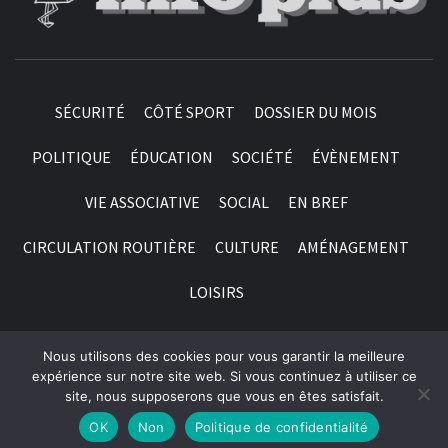
SÉCURITÉ
CÔTÉ SPORT
DOSSIER DU MOIS
POLITIQUE
ÉDUCATION
SOCIÉTÉ
ÉVÈNEMENT
VIE ASSOCIATIVE
SOCIAL
EN BREF
CIRCULATION ROUTIÈRE
CULTURE
AMÉNAGEMENT
LOISIRS
Nous utilisons des cookies pour vous garantir la meilleure
© 1998 - 2026 Labattoir Info Plus | Association Loi 1901,
expérience sur notre site web. Si vous continuez à utiliser ce
site, nous supposerons que vous en êtes satisfait.
créée le 25 Novembre 1998 (J.O n° 2146) | Tous droits
réservés
OK
Non
Politique de confidentialité