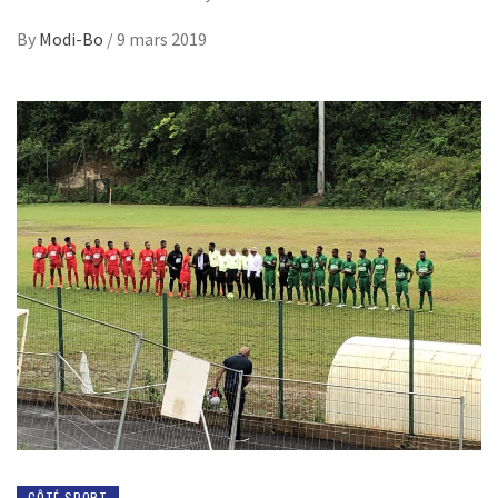
By
Modi-Bo
/
9 mars 2019
CÔTÉ SPORT