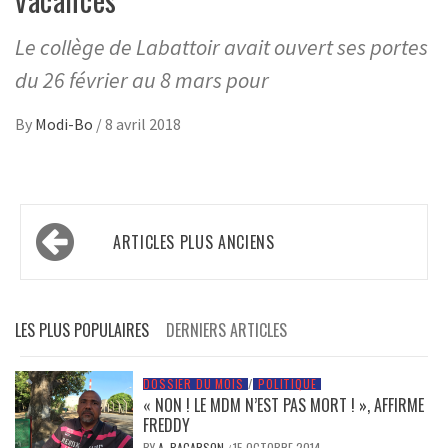
Le collège de Labattoir avait ouvert ses portes
du 26 février au 8 mars pour
By
Modi-Bo
/
8 avril 2018
Navigation
ARTICLES PLUS ANCIENS
des
articles
LES PLUS POPULAIRES
DERNIERS ARTICLES
DOSSIER DU MOIS
/
POLITIQUE
« NON ! LE MDM N’EST PAS MORT ! », AFFIRME
FREDDY
BY
A. BACARSON
15 OCTOBRE 2014