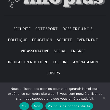
SÉCURITÉ
CÔTÉ SPORT
DOSSIER DU MOIS
POLITIQUE
ÉDUCATION
SOCIÉTÉ
ÉVÈNEMENT
VIE ASSOCIATIVE
SOCIAL
EN BREF
CIRCULATION ROUTIÈRE
CULTURE
AMÉNAGEMENT
LOISIRS
Nous utilisons des cookies pour vous garantir la meilleure
© 1998 - 2026 Labattoir Info Plus | Association Loi 1901,
expérience sur notre site web. Si vous continuez à utiliser ce
site, nous supposerons que vous en êtes satisfait.
créée le 25 Novembre 1998 (J.O n° 2146) | Tous droits
réservés
OK
Non
Politique de confidentialité